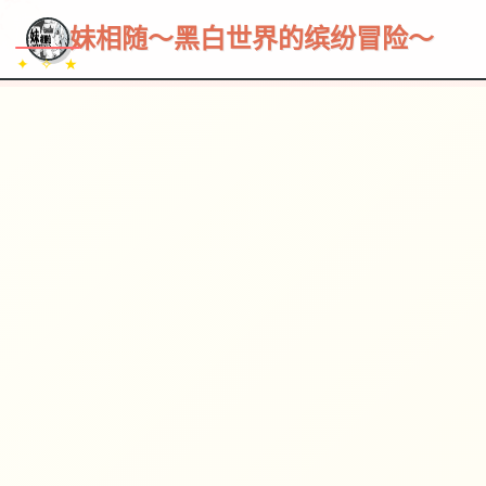
~~~
★
♡
✦
✧
♥
~
→
↗
妹相随～黑白世界的缤纷冒险～
✦ ✧ ★