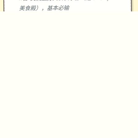
美食殿），基本必输
18日 交流战打跑步萝卜爱好会。一般加
奈打3次，哥哥用必杀，然后加奈，哥哥
分别平a就能打过。打完后打拂晓，胜败
有两条分支路线（hard一周目基本必
输，多周目开局才能打得过）。这周应
该能盈利10000左右
21日 外出逛街，买哑铃和铁木屐，到书
店买10本冒险之书，应该能触发香澄美
剧情（重要），买足够的礼物送到100信
赖后解锁一起洗澡，有多的钱买一到两
本技能书
新菜单作战(拂晓战败北路线)25日 25
日当晚让妹妹做晚饭（最好多做几