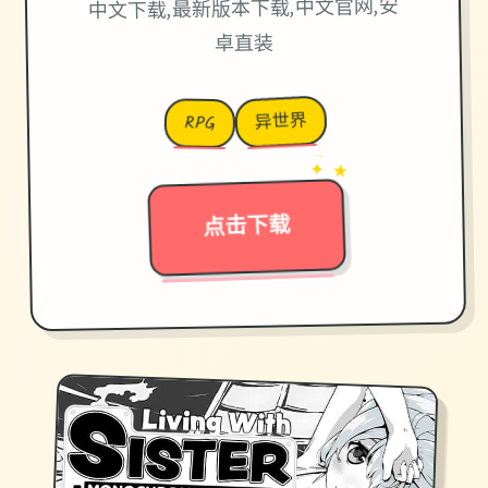
中文下载,最新版本下载,中文官网,安
卓直装
异世界
RPG
→
✦ ★
点击下载