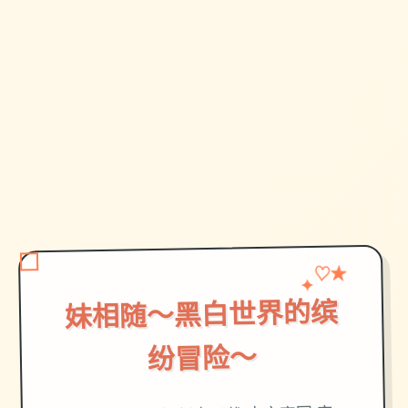
♡
✦
★
妹相随～黑白世界的缤
纷冒险～