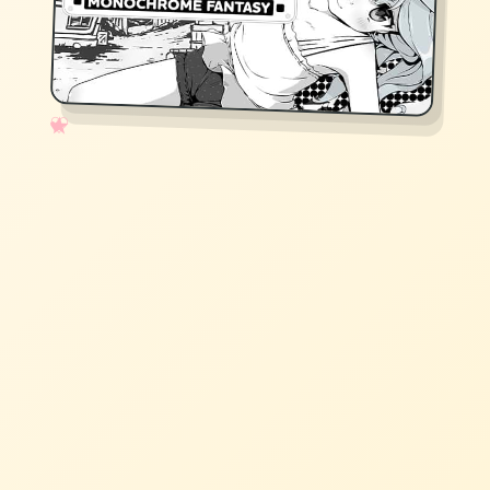
✧
♡
★
♥