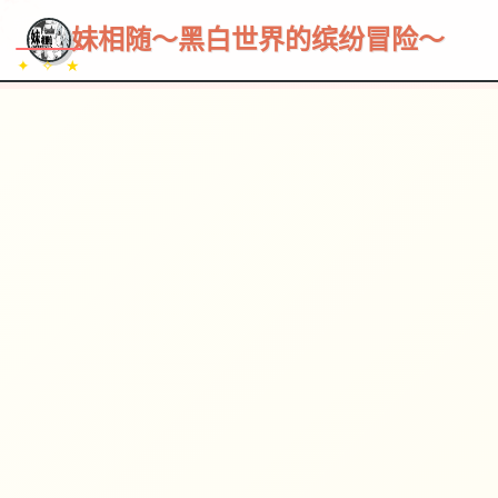
~~~
★
♡
✦
✧
♥
~
→
↗
妹相随～黑白世界的缤纷冒险～
✦ ✧ ★