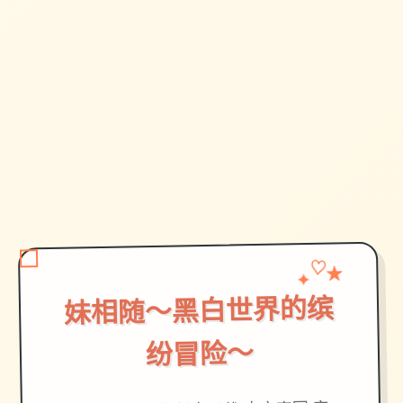
✦
♡
★
妹相随～黑白世界的缤
纷冒险～