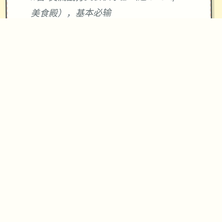
美食殿），基本必输
18日 交流战打跑步萝卜爱好会。一般加
奈打3次，哥哥用必杀，然后加奈，哥哥
分别平a就能打过。打完后打拂晓，胜败
有两条分支路线（hard一周目基本必
输，多周目开局才能打得过）。这周应
该能盈利10000左右
21日 外出逛街，买哑铃和铁木屐，到书
店买10本冒险之书，应该能触发香澄美
剧情（重要），买足够的礼物送到100信
赖后解锁一起洗澡，有多的钱买一到两
本技能书
新菜单作战(拂晓战败北路线)25日 25
日当晚让妹妹做晚饭（最好多做几