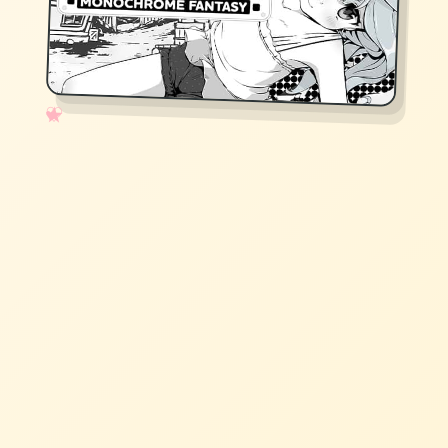
✧
♡
★
♥