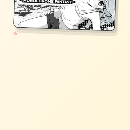
✧
♡
★
♥