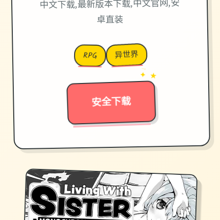
中文下载,最新版本下载,中文官网,安
卓直装
异世界
RPG
→
✦ ★
安全下载