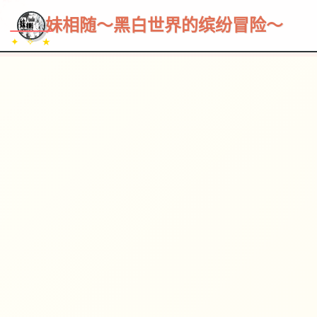
~~~
★
♡
✦
✧
♥
~
→
↗
妹相随～黑白世界的缤纷冒险～
✦ ✧ ★