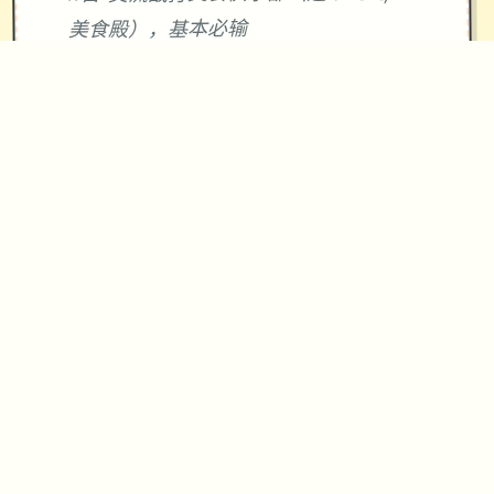
美食殿），基本必输
18日 交流战打跑步萝卜爱好会。一般加
奈打3次，哥哥用必杀，然后加奈，哥哥
分别平a就能打过。打完后打拂晓，胜败
有两条分支路线（hard一周目基本必
输，多周目开局才能打得过）。这周应
该能盈利10000左右
21日 外出逛街，买哑铃和铁木屐，到书
店买10本冒险之书，应该能触发香澄美
剧情（重要），买足够的礼物送到100信
赖后解锁一起洗澡，有多的钱买一到两
本技能书
新菜单作战(拂晓战败北路线)25日 25
日当晚让妹妹做晚饭（最好多做几