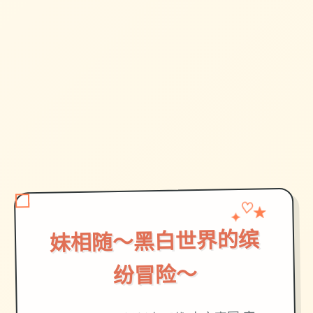
♡
✦
★
妹相随～黑白世界的缤
纷冒险～