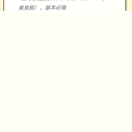
美食殿），基本必输
18日 交流战打跑步萝卜爱好会。一般加
奈打3次，哥哥用必杀，然后加奈，哥哥
分别平a就能打过。打完后打拂晓，胜败
有两条分支路线（hard一周目基本必
输，多周目开局才能打得过）。这周应
该能盈利10000左右
21日 外出逛街，买哑铃和铁木屐，到书
店买10本冒险之书，应该能触发香澄美
剧情（重要），买足够的礼物送到100信
赖后解锁一起洗澡，有多的钱买一到两
本技能书
新菜单作战(拂晓战败北路线)25日 25
日当晚让妹妹做晚饭（最好多做几