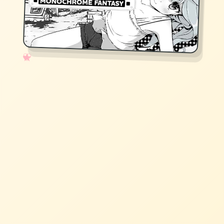
✧
♡
★
♥