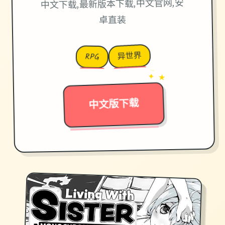
中文下载,最新版本下载,中文官网,安
卓直装
异世界
RPG
→
✦ ★
中文版下载