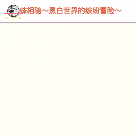
~~~
★
♡
✦
✧
♥
~
→
↗
妹相随～黑白世界的缤纷冒险～
✦ ✧ ★