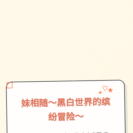
✦
♡
★
妹相随～黑白世界的缤
纷冒险～