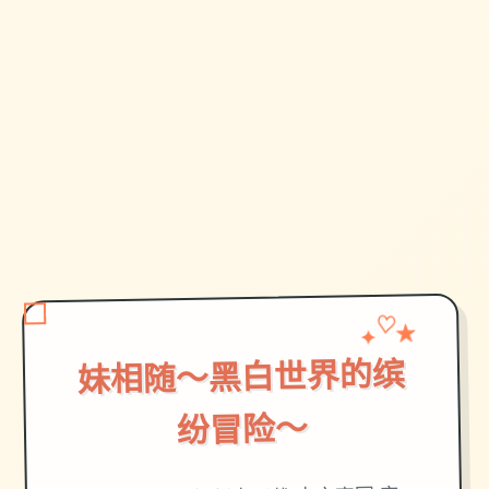
✦
♡
★
妹相随～黑白世界的缤
纷冒险～