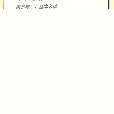
美食殿），基本必输
18日 交流战打跑步萝卜爱好会。一般加
奈打3次，哥哥用必杀，然后加奈，哥哥
分别平a就能打过。打完后打拂晓，胜败
有两条分支路线（hard一周目基本必
输，多周目开局才能打得过）。这周应
该能盈利10000左右
21日 外出逛街，买哑铃和铁木屐，到书
店买10本冒险之书，应该能触发香澄美
剧情（重要），买足够的礼物送到100信
赖后解锁一起洗澡，有多的钱买一到两
本技能书
新菜单作战(拂晓战败北路线)25日 25
日当晚让妹妹做晚饭（最好多做几