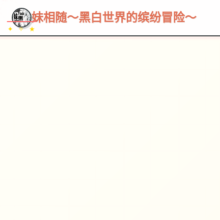
~~~
★
♡
✦
✧
♥
~
→
↗
妹相随～黑白世界的缤纷冒险～
✦ ✧ ★