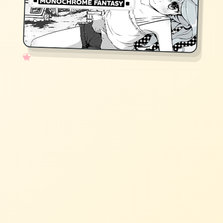
✧
♡
★
♥