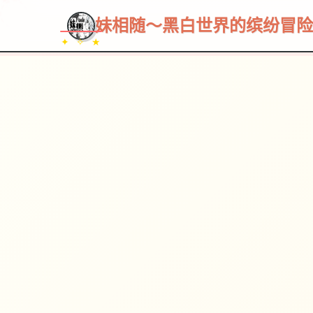
~~~
★
♡
✦
✧
♥
~
→
↗
妹相随～黑白世界的缤纷冒险
✦ ✧ ★