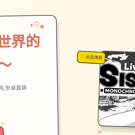
✦
♡
★
世界的
→
↗
点击体验
超棒！
～
网,安卓直装
 ★
✧
♡
★
♥