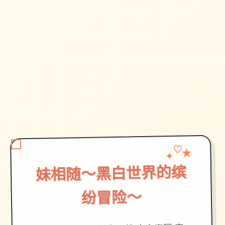
✦
♡
★
妹相随～黑白世界的缤
纷冒险～