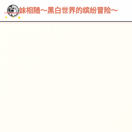
~~~
★
♡
✦
✧
♥
~
→
↗
妹相随～黑白世界的缤纷冒险～
✦ ✧ ★