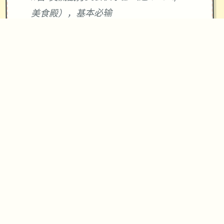
美食殿），基本必输
18日 交流战打跑步萝卜爱好会。一般加
奈打3次，哥哥用必杀，然后加奈，哥哥
分别平a就能打过。打完后打拂晓，胜败
有两条分支路线（hard一周目基本必
输，多周目开局才能打得过）。这周应
该能盈利10000左右
21日 外出逛街，买哑铃和铁木屐，到书
店买10本冒险之书，应该能触发香澄美
剧情（重要），买足够的礼物送到100信
赖后解锁一起洗澡，有多的钱买一到两
本技能书
新菜单作战(拂晓战败北路线)25日 25
日当晚让妹妹做晚饭（最好多做几