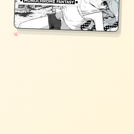
✧
♡
★
♥