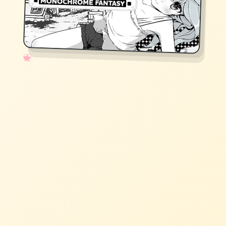
✧
♡
★
♥