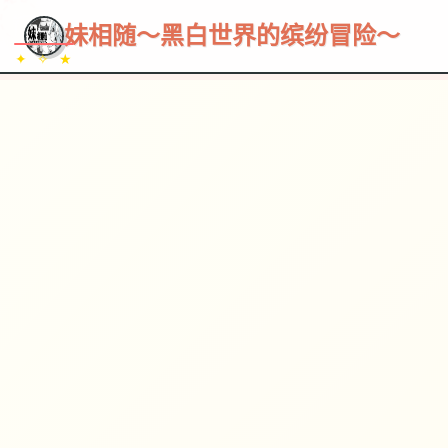
~~~
★
♡
✦
✧
♥
~
→
↗
妹相随～黑白世界的缤纷冒险～
✦ ✧ ★