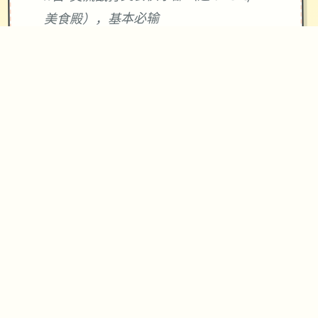
美食殿），基本必输
18日 交流战打跑步萝卜爱好会。一般加
奈打3次，哥哥用必杀，然后加奈，哥哥
分别平a就能打过。打完后打拂晓，胜败
有两条分支路线（hard一周目基本必
输，多周目开局才能打得过）。这周应
该能盈利10000左右
21日 外出逛街，买哑铃和铁木屐，到书
店买10本冒险之书，应该能触发香澄美
剧情（重要），买足够的礼物送到100信
赖后解锁一起洗澡，有多的钱买一到两
本技能书
新菜单作战(拂晓战败北路线)25日 25
日当晚让妹妹做晚饭（最好多做几