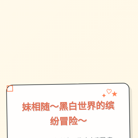
✦
♡
★
妹相随～黑白世界的缤
纷冒险～