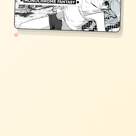
✧
♡
★
♥