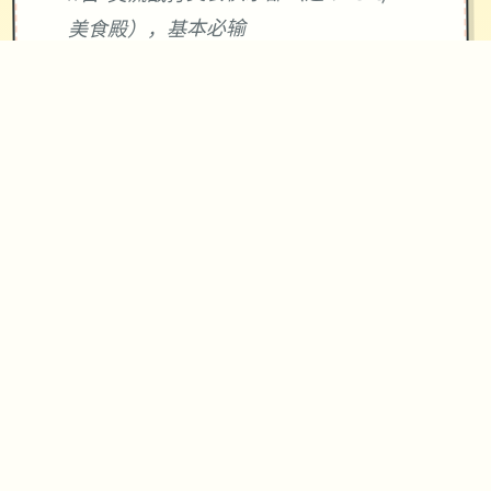
美食殿），基本必输
18日 交流战打跑步萝卜爱好会。一般加
奈打3次，哥哥用必杀，然后加奈，哥哥
分别平a就能打过。打完后打拂晓，胜败
有两条分支路线（hard一周目基本必
输，多周目开局才能打得过）。这周应
该能盈利10000左右
21日 外出逛街，买哑铃和铁木屐，到书
店买10本冒险之书，应该能触发香澄美
剧情（重要），买足够的礼物送到100信
赖后解锁一起洗澡，有多的钱买一到两
本技能书
新菜单作战(拂晓战败北路线)25日 25
日当晚让妹妹做晚饭（最好多做几