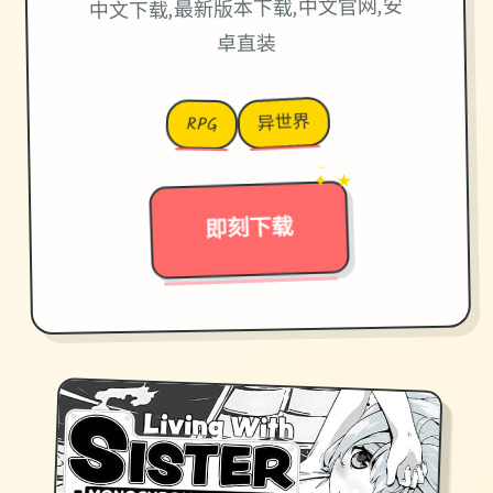
中文下载,最新版本下载,中文官网,安
卓直装
异世界
RPG
→
✦ ★
即刻下载