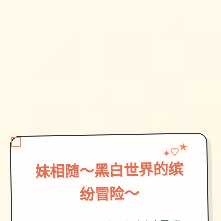
♡
✦
★
妹相随～黑白世界的缤
纷冒险～