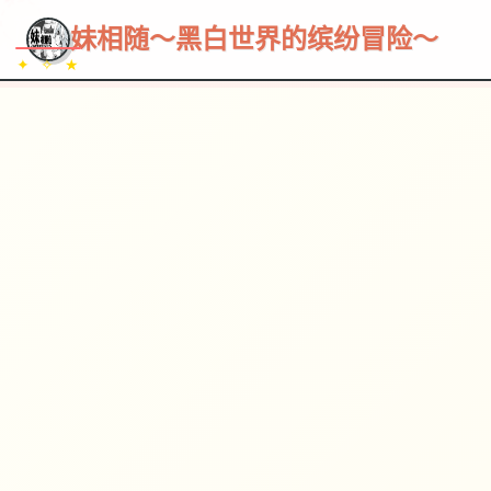
~~~
★
♡
✦
✧
♥
~
→
↗
妹相随～黑白世界的缤纷冒险～
✦ ✧ ★