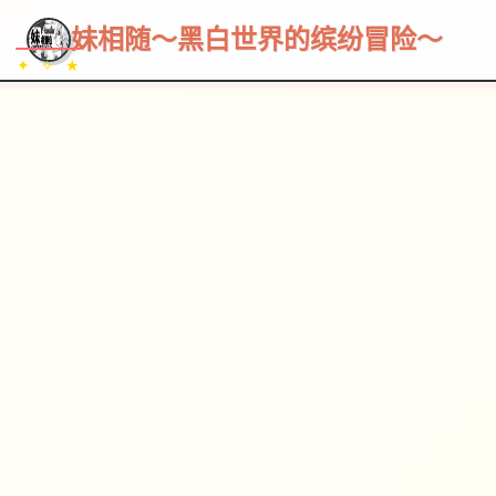
~~~
★
♡
✦
✧
♥
~
妹相随～黑白世界的缤纷冒险～
✦ ✧ ★