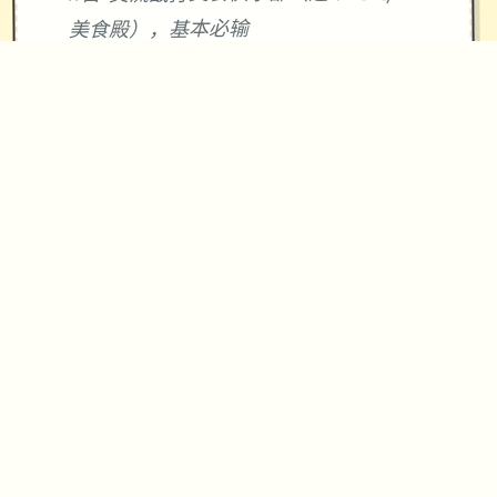
美食殿），基本必输
18日 交流战打跑步萝卜爱好会。一般加
奈打3次，哥哥用必杀，然后加奈，哥哥
分别平a就能打过。打完后打拂晓，胜败
有两条分支路线（hard一周目基本必
输，多周目开局才能打得过）。这周应
该能盈利10000左右
21日 外出逛街，买哑铃和铁木屐，到书
店买10本冒险之书，应该能触发香澄美
剧情（重要），买足够的礼物送到100信
赖后解锁一起洗澡，有多的钱买一到两
本技能书
新菜单作战(拂晓战败北路线)25日 25
日当晚让妹妹做晚饭（最好多做几