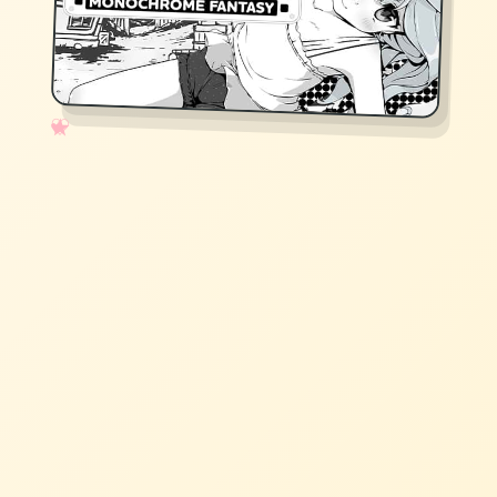
✧
♡
★
♥