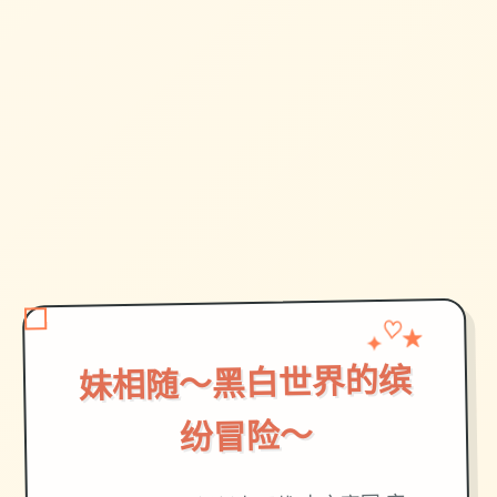
✦
★
♡
妹相随～黑白世界的缤
纷冒险～