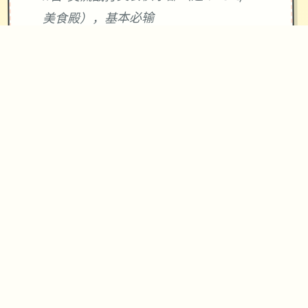
美食殿），基本必输
18日 交流战打跑步萝卜爱好会。一般加
奈打3次，哥哥用必杀，然后加奈，哥哥
分别平a就能打过。打完后打拂晓，胜败
有两条分支路线（hard一周目基本必
输，多周目开局才能打得过）。这周应
该能盈利10000左右
21日 外出逛街，买哑铃和铁木屐，到书
店买10本冒险之书，应该能触发香澄美
剧情（重要），买足够的礼物送到100信
赖后解锁一起洗澡，有多的钱买一到两
本技能书
新菜单作战(拂晓战败北路线)25日 25
日当晚让妹妹做晚饭（最好多做几