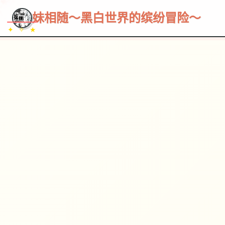
~~~
★
♡
✦
✧
♥
~
→
↗
妹相随～黑白世界的缤纷冒险～
✦ ✧ ★