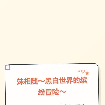
✦
★
♡
妹相随～黑白世界的缤
纷冒险～