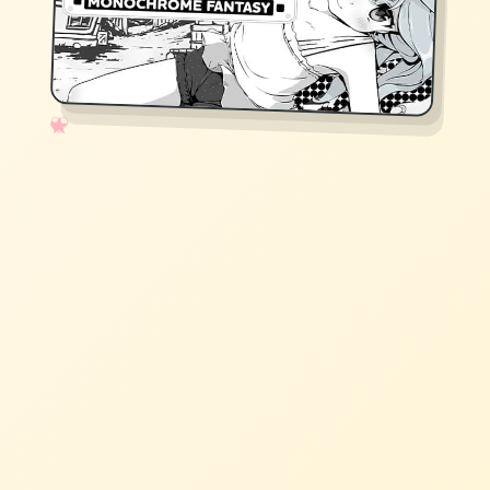
✧
♡
★
♥