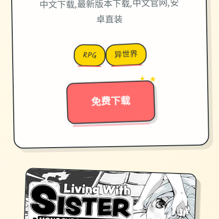
中文下载,最新版本下载,中文官网,安
卓直装
异世界
RPG
✦ ★
→
免费下载