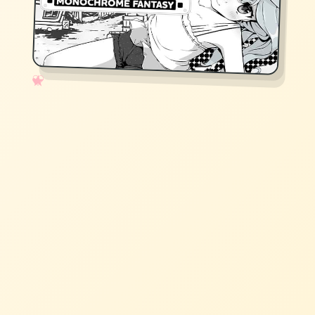
✧
♡
★
♥