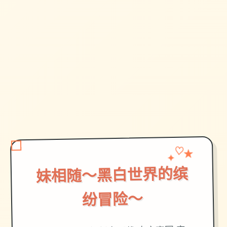
✦
♡
★
妹相随～黑白世界的缤
纷冒险～