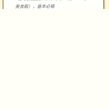
美食殿），基本必输
18日 交流战打跑步萝卜爱好会。一般加
奈打3次，哥哥用必杀，然后加奈，哥哥
分别平a就能打过。打完后打拂晓，胜败
有两条分支路线（hard一周目基本必
输，多周目开局才能打得过）。这周应
该能盈利10000左右
21日 外出逛街，买哑铃和铁木屐，到书
店买10本冒险之书，应该能触发香澄美
剧情（重要），买足够的礼物送到100信
赖后解锁一起洗澡，有多的钱买一到两
本技能书
新菜单作战(拂晓战败北路线)25日 25
日当晚让妹妹做晚饭（最好多做几