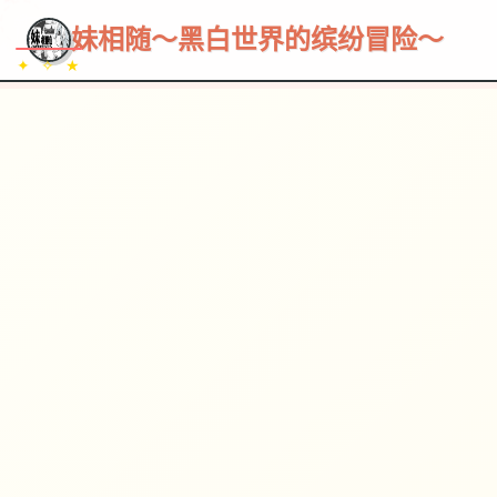
~~~
★
♡
✦
✧
♥
~
→
↗
妹相随～黑白世界的缤纷冒险～
✦ ✧ ★