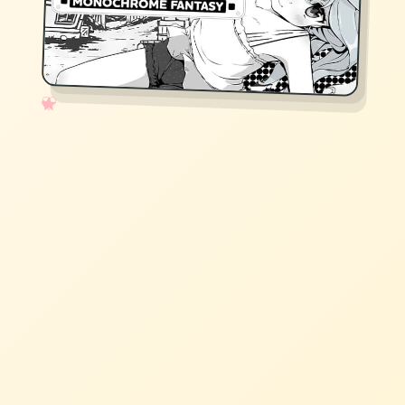
✧
♡
★
♥