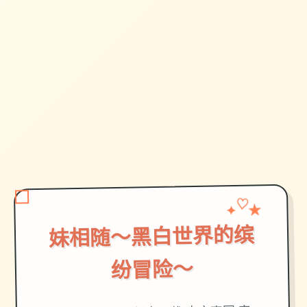
✦
♡
★
妹相随～黑白世界的缤
纷冒险～