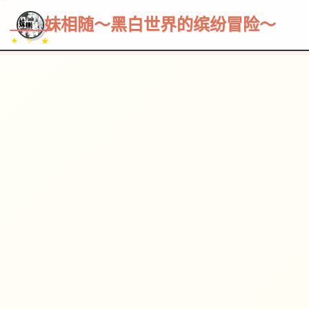
~~~
★
♡
✦
✧
♥
~
→
↗
妹相随～黑白世界的缤纷冒险～
✦ ✧ ★