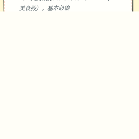
美食殿），基本必输
18日 交流战打跑步萝卜爱好会。一般加
奈打3次，哥哥用必杀，然后加奈，哥哥
分别平a就能打过。打完后打拂晓，胜败
有两条分支路线（hard一周目基本必
输，多周目开局才能打得过）。这周应
该能盈利10000左右
21日 外出逛街，买哑铃和铁木屐，到书
店买10本冒险之书，应该能触发香澄美
剧情（重要），买足够的礼物送到100信
赖后解锁一起洗澡，有多的钱买一到两
本技能书
新菜单作战(拂晓战败北路线)25日 25
日当晚让妹妹做晚饭（最好多做几