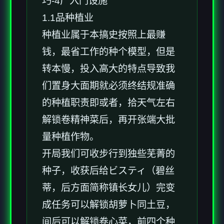
巧-4广入门设施
1.1品种植业
种植业属于本搞史按照上最赚
钱，最省工作的种个模型，但是
转本慢，投入高大的特点导致我
们置身大面期就必须终结规准确
的种植职责即或者，拾天气左右
解锁卷精神菜后，再开张端大批
量种植作物。
开局我们可收步行到独些芜菁的
种子，收获后给ビスティ（碧丝
蒂，后方面简称镇长女儿）完变
成任务可以解锁胡萝卜同土豆，
间后可以解锁卷心菜，前四个种