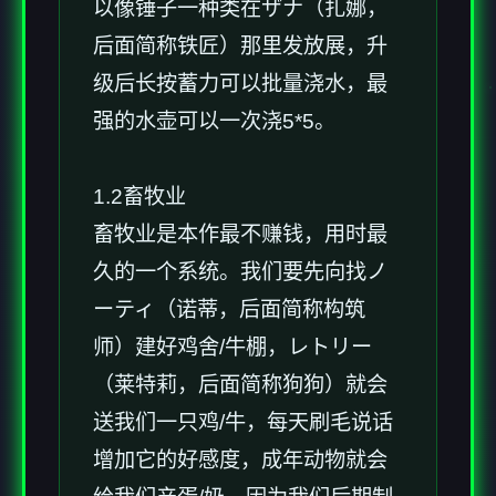
以像锤子一种类在ザナ（扎娜，
后面简称铁匠）那里发放展，升
级后长按蓄力可以批量浇水，最
强的水壶可以一次浇5*5。
1.2畜牧业
畜牧业是本作最不赚钱，用时最
久的一个系统。我们要先向找ノ
ーティ（诺蒂，后面简称构筑
师）建好鸡舍/牛棚，レトリー
（莱特莉，后面简称狗狗）就会
送我们一只鸡/牛，每天刷毛说话
增加它的好感度，成年动物就会