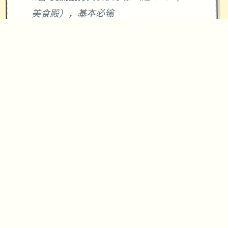
美食殿），基本必输
18日 交流战打跑步萝卜爱好会。一般加
奈打3次，哥哥用必杀，然后加奈，哥哥
分别平a就能打过。打完后打拂晓，胜败
有两条分支路线（hard一周目基本必
输，多周目开局才能打得过）。这周应
该能盈利10000左右
21日 外出逛街，买哑铃和铁木屐，到书
店买10本冒险之书，应该能触发香澄美
剧情（重要），买足够的礼物送到100信
赖后解锁一起洗澡，有多的钱买一到两
本技能书
新菜单作战(拂晓战败北路线)25日 25
日当晚让妹妹做晚饭（最好多做几