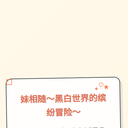
✦
★
♡
妹相随～黑白世界的缤
纷冒险～