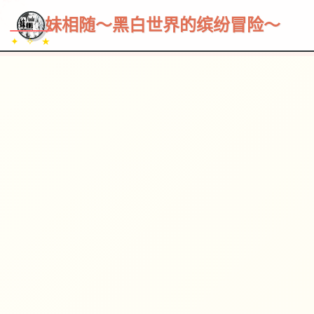
~~~
★
♡
✦
✧
♥
~
→
↗
妹相随～黑白世界的缤纷冒险～
✦ ✧ ★