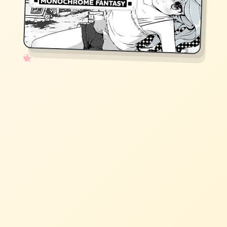
✧
♡
★
♥