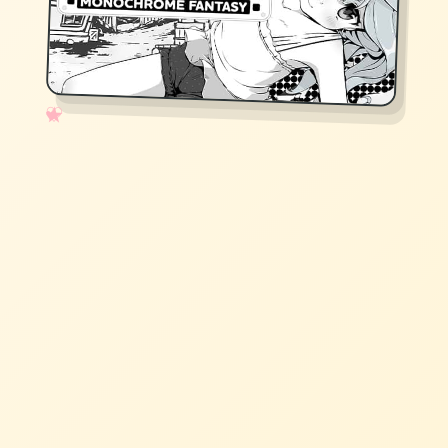
✧
♡
★
♥