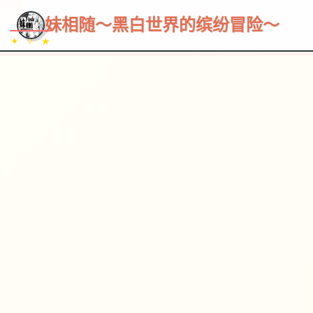
~~~
★
♡
✦
✧
♥
~
→
↗
妹相随～黑白世界的缤纷冒险～
✦ ✧ ★