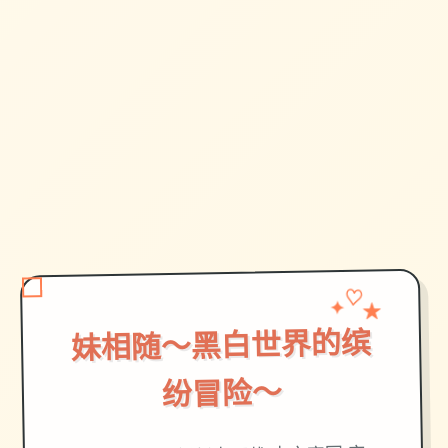
✦
★
♡
妹相随～黑白世界的缤
纷冒险～