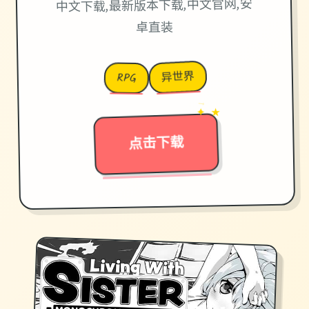
中文下载,最新版本下载,中文官网,安
卓直装
异世界
RPG
→
✦ ★
点击下载