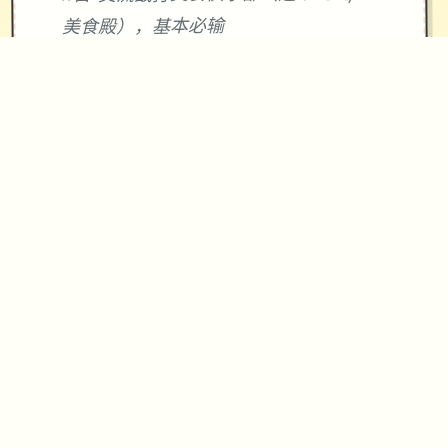
美食殿），基本必输
18日 交流战打跑步萝卜爱好会。一般加
奈打3次，哥哥用必杀，然后加奈，哥哥
分别平a就能打过。打完后打拂晓，胜败
有两条分支路线（hard一周目基本必
输，多周目开局才能打得过）。这周应
该能盈利10000左右
21日 外出逛街，买哑铃和铁木屐，到书
店买10本冒险之书，应该能触发香澄美
剧情（重要），买足够的礼物送到100信
赖后解锁一起洗澡，有多的钱买一到两
本技能书
新菜单作战(拂晓战败北路线)25日 25
日当晚让妹妹做晚饭（最好多做几