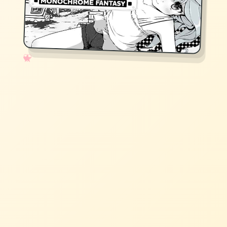
✧
♡
★
♥