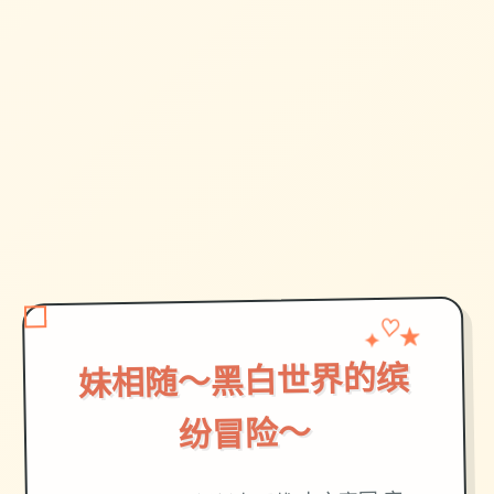
✦
♡
★
妹相随～黑白世界的缤
纷冒险～