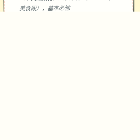
美食殿），基本必输
18日 交流战打跑步萝卜爱好会。一般加
奈打3次，哥哥用必杀，然后加奈，哥哥
分别平a就能打过。打完后打拂晓，胜败
有两条分支路线（hard一周目基本必
输，多周目开局才能打得过）。这周应
该能盈利10000左右
21日 外出逛街，买哑铃和铁木屐，到书
店买10本冒险之书，应该能触发香澄美
剧情（重要），买足够的礼物送到100信
赖后解锁一起洗澡，有多的钱买一到两
本技能书
新菜单作战(拂晓战败北路线)25日 25
日当晚让妹妹做晚饭（最好多做几