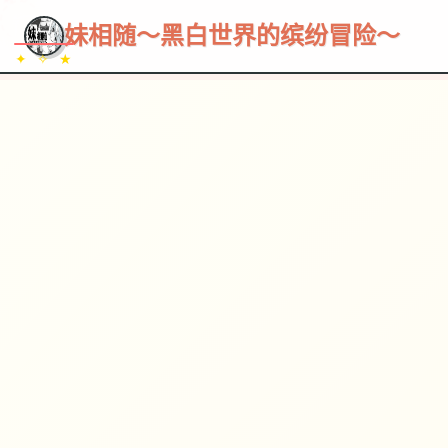
~~~
★
♡
✦
✧
♥
~
→
↗
妹相随～黑白世界的缤纷冒险～
✦ ✧ ★